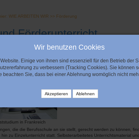
h hier: WIE ARBEITEN WIR >> Förderung
und Förderunterricht
Wir benutzen Cookies
endlichen weisen große Wissenslücken im schulischen Bereich auf und
anzuwenden. Weiter fällt es ihnen schwer, sich über längere Zeit zu k
Website. Einige von ihnen sind essenziell für den Betrieb der 
utzererfahrung zu verbessern (Tracking Cookies). Sie können se
 beachten Sie, dass bei einer Ablehnung womöglich nicht mehr 
Akzeptieren
Ablehnen
tstudium in Frankreich
en, die die Berufsschule an sie stellt, gerecht werden zu können, find
hin zu Einzelunterricht statt. Selbsterarbeitetes Unterrichtsmaterial und