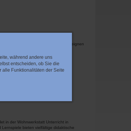
 haben oft Probleme, sich Wissen anzueignen
onzentrieren.
Seite, während andere uns
lbst entscheiden, ob Sie die
alle Funktionalitäten der Seite
et in der Wohnwerkstatt Unterricht in
 Lernspiele bieten vielfältige didaktische